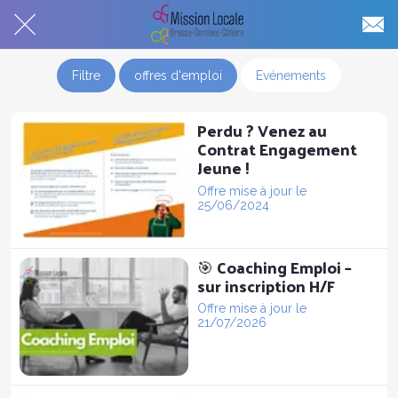
Filtre
offres d'emploi
Evénements
Perdu ? Venez au
Contrat Engagement
Jeune !
Offre mise à jour le
25/06/2024
🎯 Coaching Emploi –
sur inscription H/F
Offre mise à jour le
21/07/2026