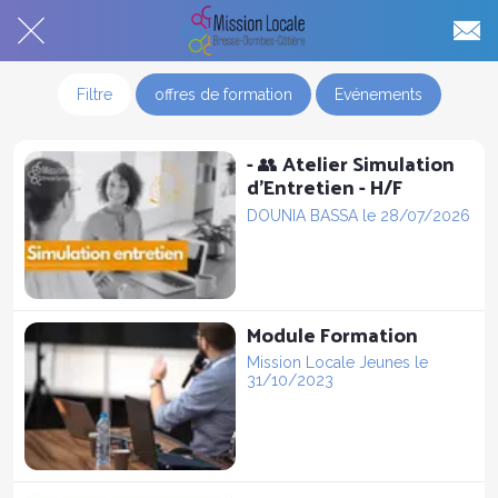
Filtre
offres de formation
Evénements
- 👥 Atelier Simulation
d’Entretien - H/F
DOUNIA BASSA le 28/07/2026
Module Formation
Mission Locale Jeunes le
31/10/2023